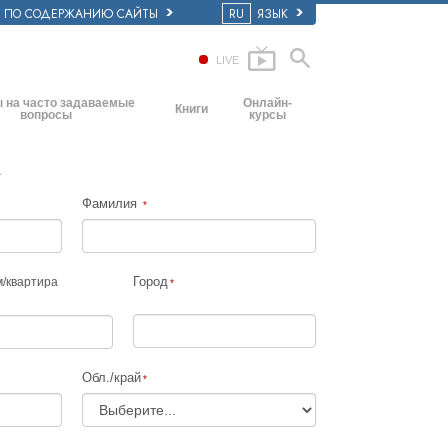
Е ПО СОДЕРЖАНИЮ САЙТЫ
RU
ЯЗЫК
LIVE
 на часто задаваемые
Онлайн-
Книги
вопросы
курсы
Начальные книги
основные принципы
Как разрешать конфликты
Аудиокниги
ркви
Динамики существования
Фамилия
Вводные лекции
ия: её организация
Компоненты понимания
Фильмы
Как противостоять опасному
окружению
Город
м
/
квартира
Помощь при болезнях и травмах
Целостность и честность
Обл./край
Супружество
Шкала эмоциональных тонов