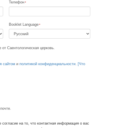
Телефон
Решение проблемы наркотиков
Дети
Booklet Language
Инструменты для использования
в работе
Этика и состояния
е от Саентологическая церковь.
Причина подавления
я сайтом
и
политикой конфиденциальности
Расследования
.
[Что
Основы организации
Основы связей с общественностью
Задачи и цели
Технология обучения
 почте.
Общение
 согласие на то, что контактная информация о вас