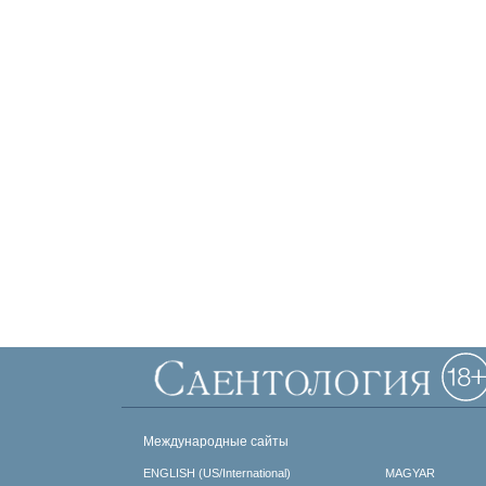
Международные сайты
ENGLISH (US/International)
MAGYAR